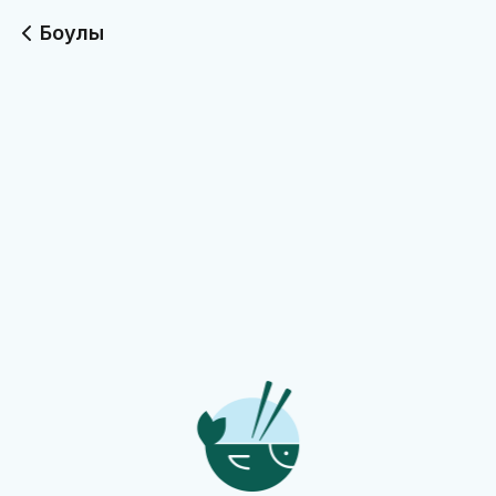
Боулы
Зеленый боул
Боул с Креветкой
265 г
165 г
530
490
Боул с Фалафелем
230 г
420