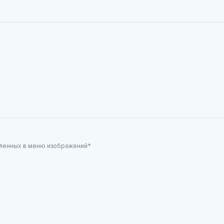
590
960
вленных в меню изображений*