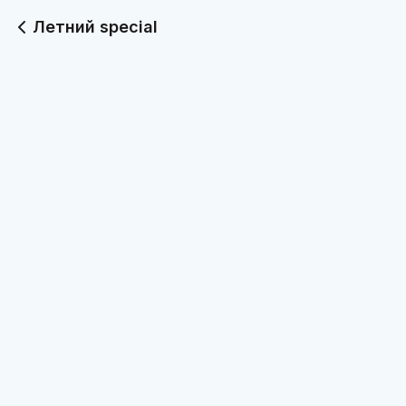
Летний special
Поке лосось-медовый
Поке кокосовая
алоэ
креветка
245 г
275 г
590
590
Поке пряная курочка с
Моти маковое облако
кешью-муссом
60 г
235 г
520
280
Малиновый айс мокко
Апельсиновый слаш
500 мл
500 мл
340
290